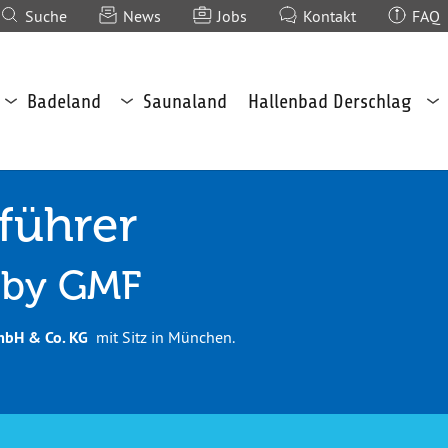
Suche
News
Jobs
Kontakt
FAQ
Untermenü
Untermenü
Un
Badeland
Saunaland
Hallenbad Derschlag
Badeland
Saunaland
Na
öffnen
öffnen
Br
öf
führer
 by GMF
bH & Co. KG
mit Sitz in München.