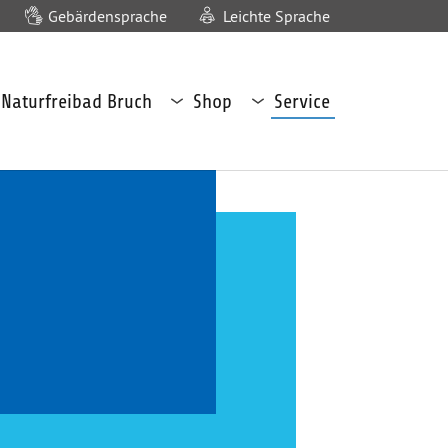
Gebärdensprache
Leichte Sprache
termenü
Untermenü
Untermenü
Naturfreibad Bruch
Shop
Service
turfreibad
Shop
Service
uch
öffnen
öffnen
fnen