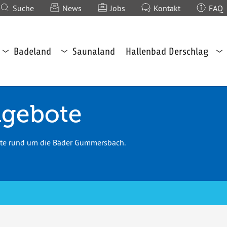
(current)
Suche
News
Jobs
Kontakt
FAQ
Untermenü
Untermenü
Un
Badeland
Saunaland
Hallenbad Derschlag
Badeland
Saunaland
Na
öffnen
öffnen
Br
öf
ngebote
ote rund um die Bäder Gummersbach.