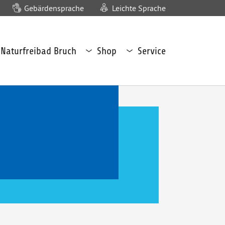
Gebärdensprache
Leichte Sprache
termenü
Untermenü
Untermenü
Naturfreibad Bruch
Shop
Service
turfreibad
Shop
Service
uch
öffnen
öffnen
fnen